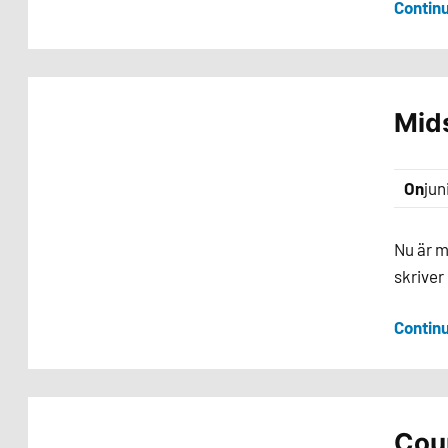
Contin
Mid
On
jun
Nu är m
skriver 
Contin
Coun