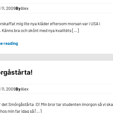
i 11, 2009
By
Alex
örskaffat mig lite nya kläder eftersom morsan var i USA i
 Känns bra och skönt med nya kvalitèts […]
ue reading
rgåstårta!
i 11, 2009
By
Alex
ir det Smörgåstårta :D! Min bror tar studenten imorgon så vi sk
t hos min far idag så […]