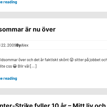
ue reading
sommar är nu över
i 22, 2009
By
Alex
idsommar över och det är faktiskt skönt 😛 sitter på jobbet oc
lite css 😀 Blir väl […]
ue reading
ter-Strike fyller 10 år – Mitt liv och