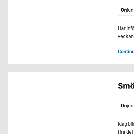
On
jun
Har inf
veckan.
Contin
Smö
On
jun
Idag bl
fira de