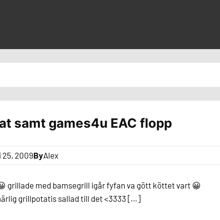
llat samt games4u EAC flopp
i 25, 2009
By
Alex
 😀 grillade med bamsegrill igår fyfan va gött köttet vart 😀
rlig grillpotatis sallad till det <3333 […]