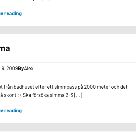
ue reading
ma
i 9, 2009
By
Alex
t från badhuset efter ett simmpass på 2000 meter och det
å skönt :). Ska försöka simma 2-3 […]
ue reading