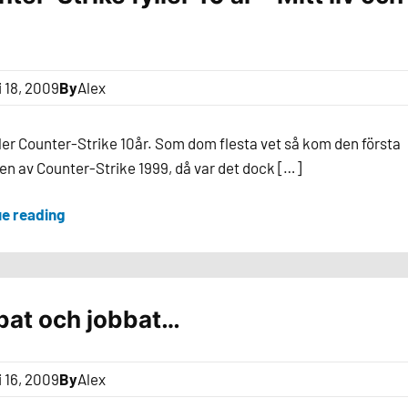
i 18, 2009
By
Alex
ller Counter-Strike 10år. Som dom flesta vet så kom den första
en av Counter-Strike 1999, då var det dock […]
ue reading
bat och jobbat…
i 16, 2009
By
Alex