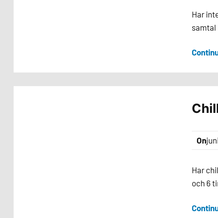
Har int
samtal 
Contin
Chil
On
jun
Har chi
och 6 t
Contin