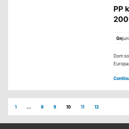
PP 
200
On
jun
Dom som
Europap
Contin
1
…
8
9
10
11
12