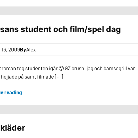
sans student och film/spel dag
i 13, 2009
By
Alex
j brorsan tog studenten igår 🙂 GZ brush! jag och bamsegrill var
 hejjade på samt filmade […]
ue reading
 kläder