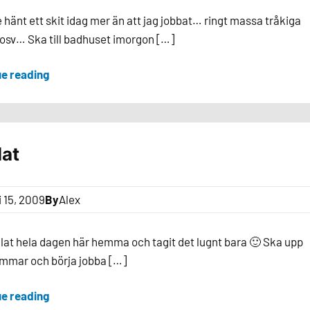
e hänt ett skit idag mer än att jag jobbat… ringt massa tråkiga
osv… Ska till badhuset imorgon […]
ue reading
lat
i 15, 2009
By
Alex
llat hela dagen här hemma och tagit det lugnt bara 🙂 Ska upp
immar och börja jobba […]
ue reading