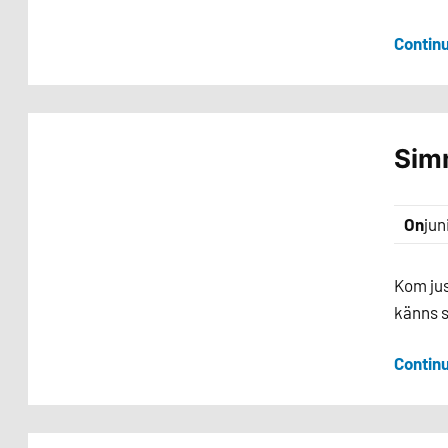
Contin
Sim
On
jun
Kom jus
känns s
Contin