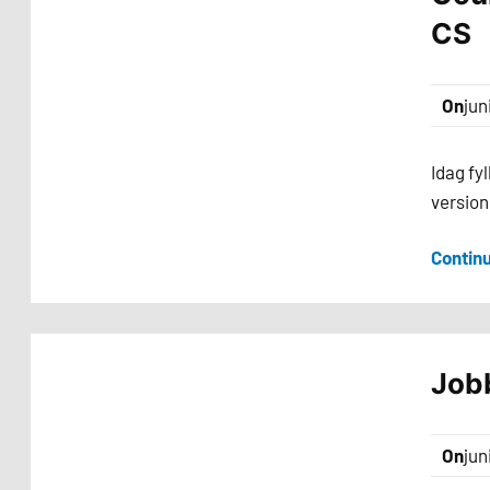
CS
On
jun
Idag fy
version
Contin
Job
On
jun