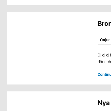
Bror
On
jun
Oj oj o
där och
Contin
Nya