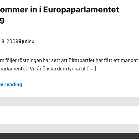
kommer in i Europaparlamentet
9
i 8, 2009
By
Alex
 följer röstningen har sett att Piratpartiet har fått ett mandat 
arlamentet! Vi får önska dom lycka till […]
ue reading