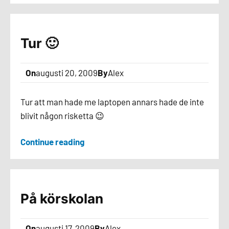
Tur 🙂
On
augusti 20, 2009
By
Alex
Tur att man hade me laptopen annars hade de inte
blivit någon risketta 😉
Continue reading
På körskolan
On
augusti 17, 2009
By
Alex