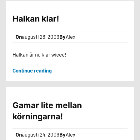
Halkan klar!
On
augusti 26, 2009
By
Alex
Halkan är nu klar wieee!
Continue reading
Gamar lite mellan
körningarna!
On
augusti 24, 2009
By
Alex