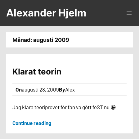
Hoppa
Alexander Hjelm
till
innehåll
Månad:
augusti 2009
Klarat teorin
On
augusti 28, 2009
By
Alex
Jag klara teoriprovet för fan va gött feST nu 😀
Continue reading