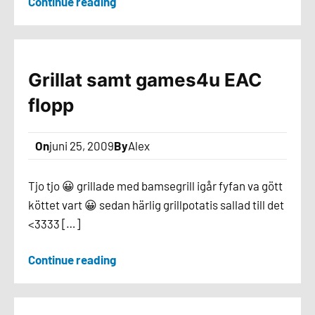
Continue reading
Grillat samt games4u EAC
flopp
On
juni 25, 2009
By
Alex
Tjo tjo 😀 grillade med bamsegrill igår fyfan va gött
köttet vart 😀 sedan härlig grillpotatis sallad till det
<3333 […]
Continue reading