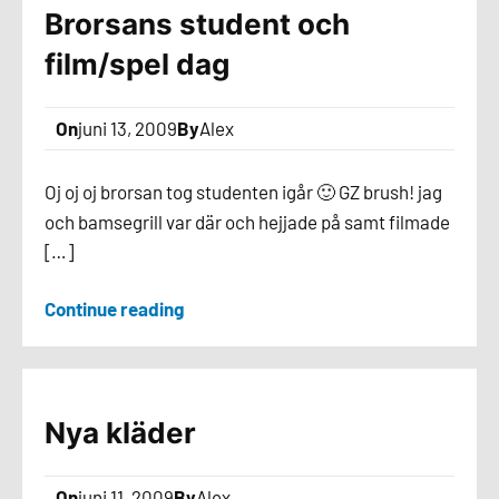
Brorsans student och
film/spel dag
On
juni 13, 2009
By
Alex
Oj oj oj brorsan tog studenten igår 🙂 GZ brush! jag
och bamsegrill var där och hejjade på samt filmade
[…]
Continue reading
Nya kläder
On
juni 11, 2009
By
Alex