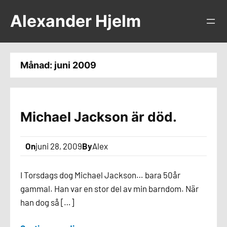
Hoppa
Alexander Hjelm
till
innehåll
Månad:
juni 2009
Michael Jackson är död.
On
juni 28, 2009
By
Alex
I Torsdags dog Michael Jackson… bara 50år
gammal. Han var en stor del av min barndom. När
han dog så […]