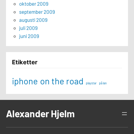
oktober 2009
september 2009
augusti 2009
juli 2009
juni 2009
Etiketter
iphone
on the road
playstar
på lan
Alexander Hjelm