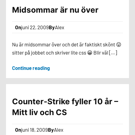
Midsommar är nu över
On
juni 22, 2009
By
Alex
Nu är midsommar över och det är faktiskt skönt 😛
sitter på jobbet och skriver lite css 😀 Blir väl […]
Continue reading
Counter-Strike fyller 10 år –
Mitt liv och CS
On
juni 18, 2009
By
Alex