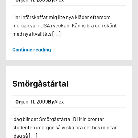
Har införskaffat mig lite nya kläder eftersom
morsan var i USA i veckan. Känns bra och skönt
med nya kvalitèts […]
Continue reading
Smörgåstårta!
On
juni 11, 2009
By
Alex
Idag blir det Smörgåstårta :D! Min bror tar
studenten imorgon så vi ska fira det hos min far
idag så […]