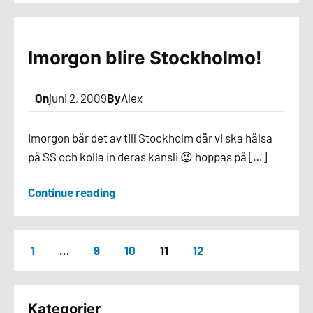
Imorgon blire Stockholmo!
On
juni 2, 2009
By
Alex
Imorgon bär det av till Stockholm där vi ska hälsa
på SS och kolla in deras kansli 😉 hoppas på […]
Continue reading
1
…
9
10
11
12
Kategorier