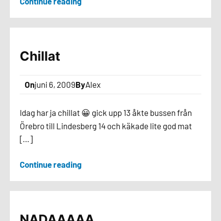
Continue reading
Chillat
On
juni 6, 2009
By
Alex
Idag har ja chillat 😀 gick upp 13 åkte bussen från
Örebro till Lindesberg 14 och käkade lite god mat
[…]
Continue reading
NADAAAAA