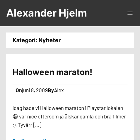
Hoppa
Alexander Hjelm
till
innehåll
Kategori:
Nyheter
Halloween maraton!
On
juni 8, 2009
By
Alex
Idag hade vi Halloween maraton i Playstar lokalen
😀 var nice eftersom ja älskar gamla och bra filmer
;). Tyvärr […]