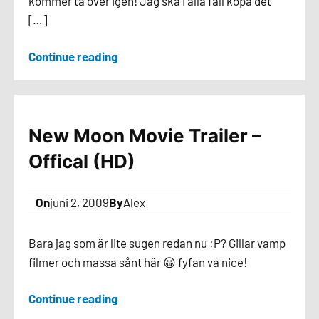
kommer ta över igen! Jag ska i alla fall köpa det
[…]
Continue reading
New Moon Movie Trailer –
Offical (HD)
On
juni 2, 2009
By
Alex
Bara jag som är lite sugen redan nu :P? Gillar vamp
filmer och massa sånt här 😀 fyfan va nice!
Continue reading