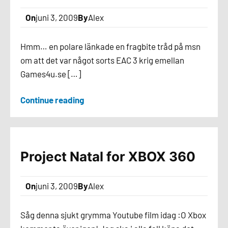
On
juni 3, 2009
By
Alex
Hmm… en polare länkade en fragbite tråd på msn
om att det var något sorts EAC 3 krig emellan
Games4u.se […]
Continue reading
Project Natal for XBOX 360
On
juni 3, 2009
By
Alex
Såg denna sjukt grymma Youtube film idag :O Xbox