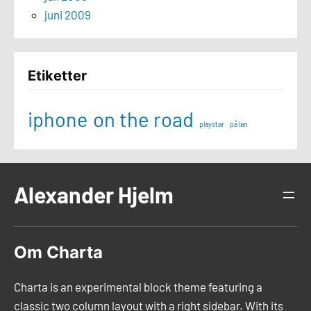
juni 2009
Etiketter
iphone
on the road
playstar
på lan
Alexander Hjelm
Om Charta
Charta is an experimental block theme featuring a
classic two column layout with a right sidebar. With its