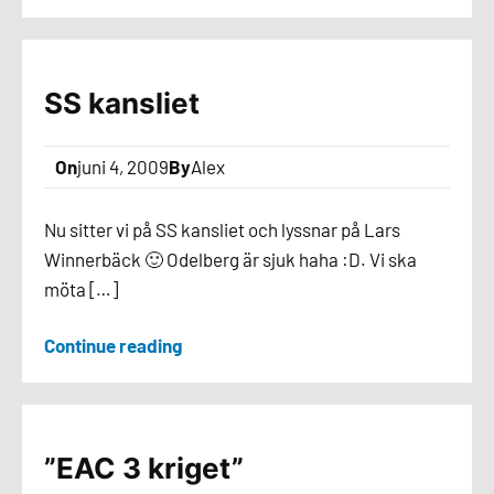
SS kansliet
On
juni 4, 2009
By
Alex
Nu sitter vi på SS kansliet och lyssnar på Lars
Winnerbäck 🙂 Odelberg är sjuk haha :D. Vi ska
möta […]
Continue reading
”EAC 3 kriget”