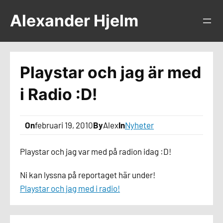
Hoppa
Alexander Hjelm
till
innehåll
Playstar och jag är med
i Radio :D!
On
februari 19, 2010
By
Alex
In
Nyheter
Playstar och jag var med på radion idag :D!
Ni kan lyssna på reportaget här under!
Playstar och jag med i radio!