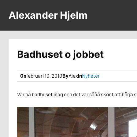
Hoppa
till
Alexander Hjelm
innehåll
Badhuset o jobbet
On
februari 10, 2010
By
Alex
In
Nyheter
Var på badhuset idag och det var sååå skönt att börja 