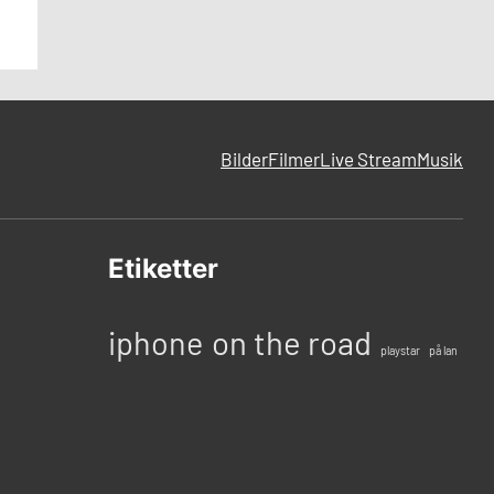
Bilder
Filmer
Live Stream
Musik
Etiketter
iphone
on the road
playstar
på lan