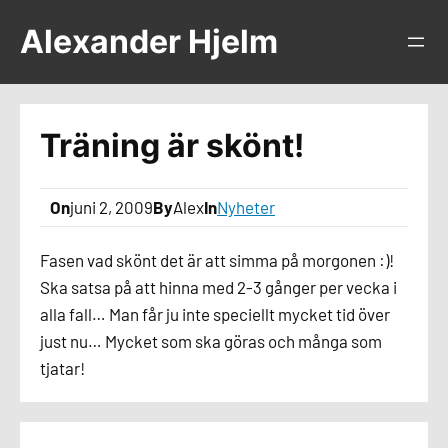
Hoppa
Alexander Hjelm
till
innehåll
Träning är skönt!
On
juni 2, 2009
By
Alex
In
Nyheter
Fasen vad skönt det är att simma på morgonen :)!
Ska satsa på att hinna med 2-3 gånger per vecka i
alla fall… Man får ju inte speciellt mycket tid över
just nu… Mycket som ska göras och många som
tjatar!