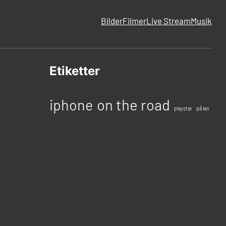
Bilder
Filmer
Live Stream
Musik
Etiketter
iphone
on the road
playstar
på lan