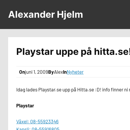
Hoppa
till
Alexander Hjelm
innehåll
Playstar uppe på hitta.se
On
juni 1, 2009
By
Alex
In
Nyheter
Idag lades Playstar.se upp på Hitta.se :D! info finner ni
Playstar
Växel: 08-55923346
Kansli: 08-55916805